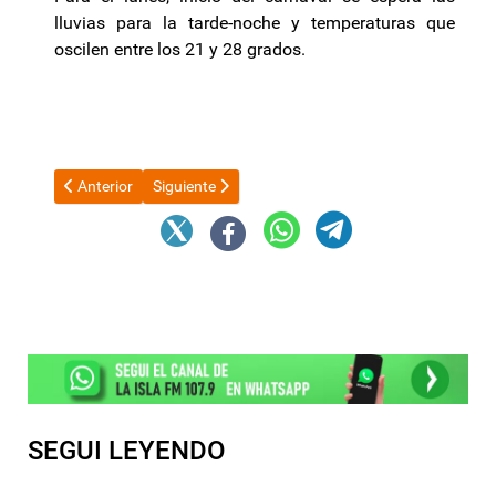
lluvias para la tarde-noche y temperaturas que
oscilen entre los 21 y 28 grados.
Artículo anterior: Milei: "No nos importa pagar el costo político
Artículo siguiente: Javier Milei usó una metáfora 
Anterior
Siguiente
SEGUI LEYENDO