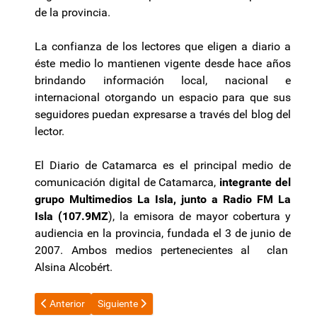
de la provincia.
La confianza de los lectores que eligen a diario a
éste medio lo mantienen vigente desde hace años
brindando información local, nacional e
internacional otorgando un espacio para que sus
seguidores puedan expresarse a través del blog del
lector.
El Diario de Catamarca es el principal medio de
comunicación digital de Catamarca,
integrante del
grupo Multimedios La Isla, junto a Radio FM La
Isla (107.9MZ
), la emisora de mayor cobertura y
audiencia en la provincia, fundada el 3 de junio de
2007. Ambos medios pertenecientes al clan
Alsina Alcobért.
Artículo anterior: Según Ctera, "El inicio de clases depende de qu
Artículo siguiente: San Valentín: ¿Por qué se celebr
Anterior
Siguiente