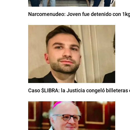
Narcomenudeo: Joven fue detenido con 1kg
Caso $LIBRA: la Justicia congeló billeteras c