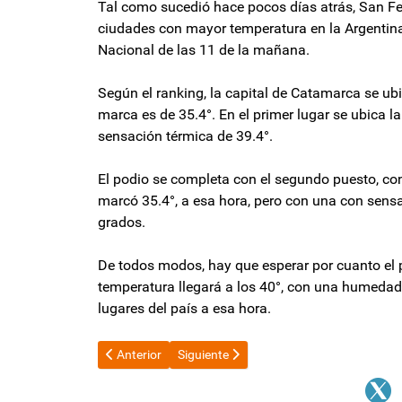
Tal como sucedió hace pocos días atrás, San Fe
ciudades con mayor temperatura en la Argentina. 
Nacional de las 11 de la mañana.
Según el ranking, la capital de Catamarca se ubi
marca es de 35.4°. En el primer lugar se ubica l
sensación térmica de 39.4°.
El podio se completa con el segundo puesto, co
marcó 35.4°, a esa hora, pero con una con sensa
grados.
De todos modos, hay que esperar por cuanto el p
temperatura llegará a los 40°, con una humedad
lugares del país a esa hora.
Artículo anterior: Para Carlos Pagni, Milei "es un 4 de 
Artículo siguiente: Ley de Alquileres: so
Anterior
Siguiente