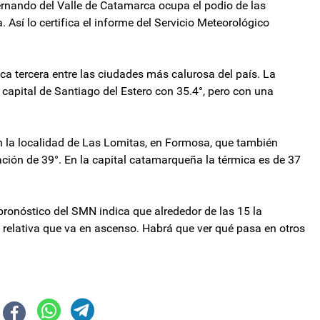
rnando del Valle de Catamarca ocupa el podio de las
Así lo certifica el informe del Servicio Meteorológico
ca tercera entre las ciudades más calurosa del país. La
a capital de Santiago del Estero con 35.4°, pero con una
n la localidad de Las Lomitas, en Formosa, que también
ción de 39°. En la capital catamarqueña la térmica es de 37
ronóstico del SMN indica que alrededor de las 15 la
 relativa que va en ascenso. Habrá que ver qué pasa en otros
copas"
stienen que debe salir bajo consenso de las partes