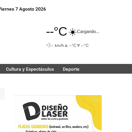
Viernes 7 Agosto 2026
--°C
☀️
Cargando...
💨
🔼
🔽
-- km/h
--°C
--°C
Cultura y Espectáculos
Deporte