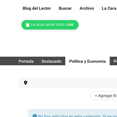
Blog del Lector
Buscar
Archivo
La Cara
LA ISLA FM EN VIVO:
ONE
Portada
Destacado
Politica y Economia
P
+ Agregar El
Información
No hay artículos en esta categoría. Si se 