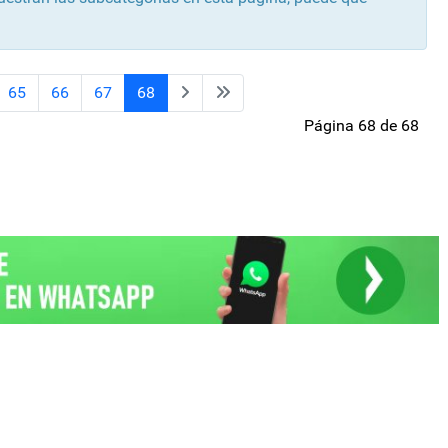
65
66
67
68
Página 68 de 68