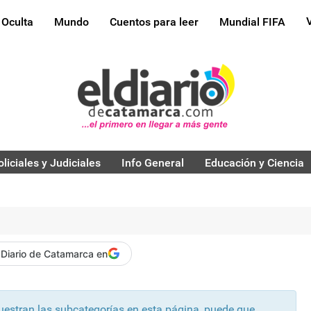
 Oculta
Mundo
Cuentos para leer
Mundial FIFA
oliciales y Judiciales
Info General
Educación y Ciencia
 Diario de Catamarca en
muestran las subcategorías en esta página, puede que