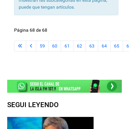
muestran las subcategorías en esta página,
puede que tengan artículos.
Página 68 de 68
59
60
61
62
63
64
65
6
SEGUI LEYENDO