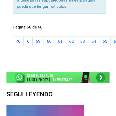
muestran las subcategorías en esta página,
puede que tengan artículos.
Página 68 de 68
59
60
61
62
63
64
65
6
SEGUI LEYENDO