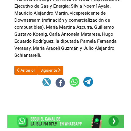
Ejecutivo de Gas y Energía; Silvia Noemí Ayala,
Mauricio Alejandro Martin, vicepresidente de
Downstream (refinación y comercialización de
combustibles), María Martina Azcurra, Guillermo
Gustavo Koenig, Carla Antonela Matarese, Hugo
Eduardo Rodríguez, la diputada Pamela Fernanda
Verasay, María Araceli Guzmán y Julio Alejandro
Schiantarelli.
Artículo anterior: Alimentos importados: llegan los primeros pr
Artículo siguiente: Preocupación del sector de la c
Anterior
Siguiente