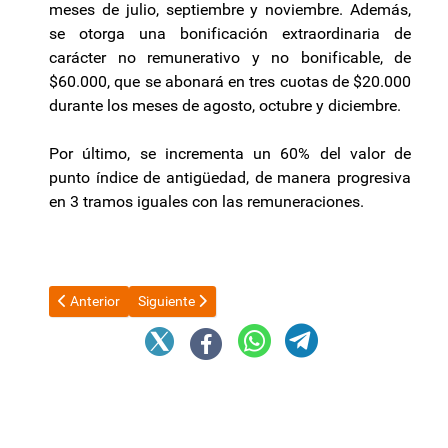
meses de julio, septiembre y noviembre. Además,
se otorga una bonificación extraordinaria de
carácter no remunerativo y no bonificable, de
$60.000, que se abonará en tres cuotas de $20.000
durante los meses de agosto, octubre y diciembre.
Por último, se incrementa un 60% del valor de
punto índice de antigüedad, de manera progresiva
en 3 tramos iguales con las remuneraciones.
Artículo anterior: Axel Kicillof y Máximo Kirchner, juntos en un
Artículo siguiente: Jornada de movilización: Estat
Anterior
Siguiente