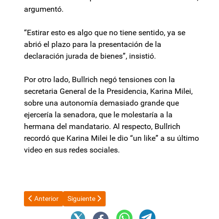
argumentó.
“Estirar esto es algo que no tiene sentido, ya se
abrió el plazo para la presentación de la
declaración jurada de bienes”, insistió.
Por otro lado, Bullrich negó tensiones con la
secretaria General de la Presidencia, Karina Milei,
sobre una autonomía demasiado grande que
ejercería la senadora, que le molestaría a la
hermana del mandatario. Al respecto, Bullrich
recordó que Karina Milei le dio “un like” a su último
video en sus redes sociales.
Artículo anterior: Javier Milei sin vueltas: "Ni en pedo se va Adorn
Artículo siguiente: Martín Menem defendió la cont
Anterior
Siguiente