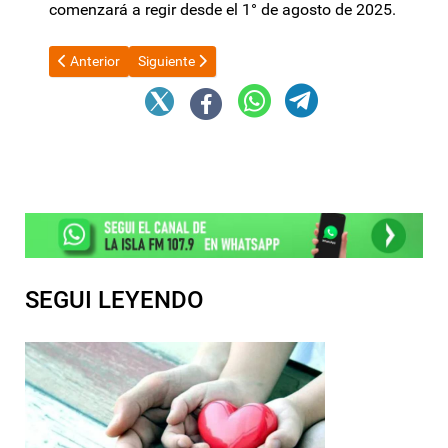
comenzará a regir desde el 1° de agosto de 2025.
Artículo anterior: El próximo martes 8 de julio comienza el pago
Artículo siguiente: Raúl Jalil: “La situación es deli
Anterior
Siguiente
SEGUI LEYENDO