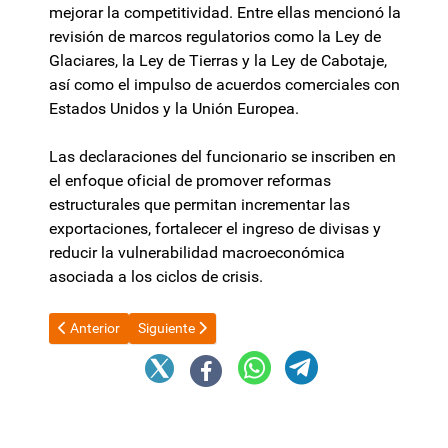
mejorar la competitividad. Entre ellas mencionó la
revisión de marcos regulatorios como la Ley de
Glaciares, la Ley de Tierras y la Ley de Cabotaje,
así como el impulso de acuerdos comerciales con
Estados Unidos y la Unión Europea.
Las declaraciones del funcionario se inscriben en
el enfoque oficial de promover reformas
estructurales que permitan incrementar las
exportaciones, fortalecer el ingreso de divisas y
reducir la vulnerabilidad macroeconómica
asociada a los ciclos de crisis.
Artículo anterior: El 9 de mayo los radicales de Catamarca hará
Artículo siguiente: Empresa japonesa visitó Catam
Anterior
Siguiente