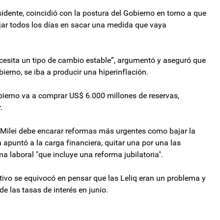
sidente, coincidió con la postura del Gobierno en torno a que
ajar todos los días en sacar una medida que vaya
ecesita un tipo de cambio estable”, argumentó y aseguró que
obierno, se iba a producir una hiperinflación.
bierno va a comprar US$ 6.000 millones de reservas,
.
ro Milei debe encarar reformas más urgentes como bajar la
n apuntó a la carga financiera, quitar una por una las
ma laboral "que incluye una reforma jubilatoria".
tivo se equivocó en pensar que las Leliq eran un problema y
de las tasas de interés en junio.
 Milei y Bukele: modelo carcelario a cambio de energía atómica
 suba de jubilaciones que se debatirá en el Senado