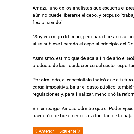
Arriazu, uno de los analistas que escucha el pre
aún no puede liberarse el cepo, y propuso "trab
flexibilizando".
“Soy enemigo del cepo, pero para liberarlo se n
si se hubiese liberado el cepo al principio del G
Asimismo, estimó que de acá a fin de año el Go
producto de las liquidaciones del sector exportar
Por otro lado, el especialista indicó que a futu
carga impositiva, bajar el gasto público; tambié
regulaciones y, para finalizar, mencionó la refor
Sin embargo, Arriazu admitió que el Poder Ejecu
aseguró que fue un error la velocidad de la baja 
Artículo anterior: El estratégico acuerdo entre Javier
Artículo siguiente: El Gobierno vetará la
Anterior
Siguiente