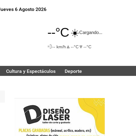
Jueves 6 Agosto 2026
--°C
☀️
Cargando...
💨
🔼
🔽
-- km/h
--°C
--°C
Cultura y Espectáculos
Deporte