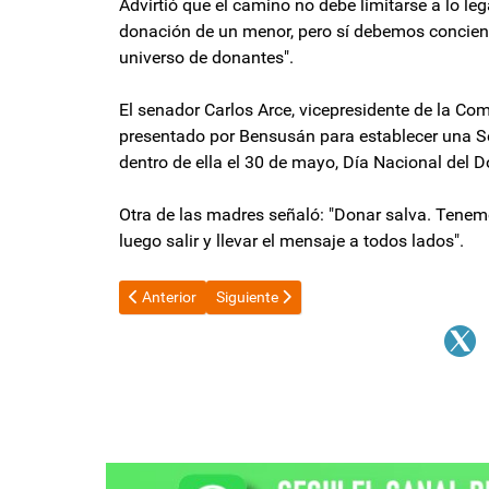
Advirtió que el camino no debe limitarse a lo leg
donación de un menor, pero sí debemos concient
universo de donantes".
El senador Carlos Arce, vicepresidente de la Co
presentado por Bensusán para establecer una Se
dentro de ella el 30 de mayo, Día Nacional del
Otra de las madres señaló: "Donar salva. Tenem
luego salir y llevar el mensaje a todos lados".
Artículo anterior: Javier Milei anticipó una nueva etap
Artículo siguiente: El FMI se mete en la d
Anterior
Siguiente