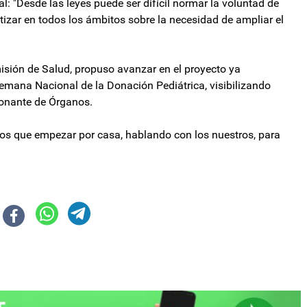
al: "Desde las leyes puede ser difícil normar la voluntad de
izar en todos los ámbitos sobre la necesidad de ampliar el
misión de Salud, propuso avanzar en el proyecto ya
mana Nacional de la Donación Pediátrica, visibilizando
 Donante de Órganos.
os que empezar por casa, hablando con los nuestros, para
a de reformas: "Lo que no se usa, ¡vuela!"
isputa electoral y llama a votar por el gobierno de Javier Milei