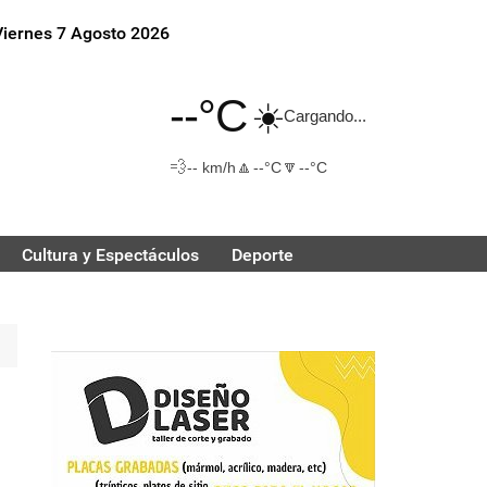
Viernes 7 Agosto 2026
--°C
☀️
Cargando...
💨
🔼
🔽
-- km/h
--°C
--°C
Cultura y Espectáculos
Deporte