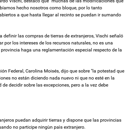
uardo Vischi, destacó que "muchas de las modificaciones que
abíamos hecho nosotros como bloque, por lo tanto
ertos a que hasta llegar al recinto se puedan ir sumando
 definir las compras de tierras de extranjeros, Vischi señaló
r por los intereses de los recursos naturales, no es una
 provincia haga una reglamentación especial respecto de la
ción Federal, Carolina Moisés, dijo que sobre "la potestad que
ciones no están diciendo nada nuevo ni que no esté en la
d de decidir sobre las excepciones, pero a la vez debe
anjeros puedan adquirir tierras y dispone que las provincias
uando no participe ningùn paìs extranjero.