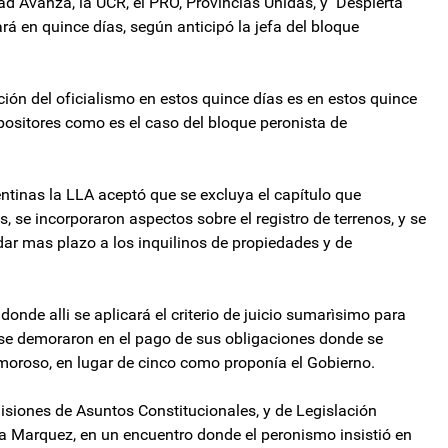
tad Avanza, la UCR, el PRO, Provincias Unidas, y Despierta
rá en quince días, según anticipó la jefa del bloque
ión del oficialismo en estos quince días es en estos quince
ositores como es el caso del bloque peronista de
ntinas la LLA aceptó que se excluya el capítulo que
, se incorporaron aspectos sobre el registro de terrenos, y se
ar mas plazo a los inquilinos de propiedades y de
onde alli se aplicará el criterio de juicio sumarìsimo para
e se demoraron en el pago de sus obligaciones donde se
 moroso, en lugar de cinco como proponía el Gobierno.
misiones de Asuntos Constitucionales, y de Legislación
dia Marquez, en un encuentro donde el peronismo insistió en