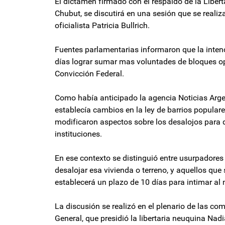
El dictamen firmado con el respaldo de la Liber
Chubut, se discutirá en una sesión que se realiza
oficialista Patricia Bullrich.
Fuentes parlamentarias informaron que la intenc
días lograr sumar mas voluntades de bloques op
Convicción Federal.
Como había anticipado la agencia Noticias Arge
establecía cambios en la ley de barrios populares
modificaron aspectos sobre los desalojos para d
instituciones.
En ese contexto se distinguió entre usurpadores d
desalojar esa vivienda o terreno, y aquellos qu
establecerá un plazo de 10 días para intimar al
La discusión se realizó en el plenario de las co
General, que presidió la libertaria neuquina Na