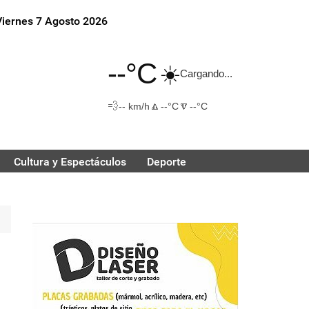
Viernes 7 Agosto 2026
--°C
☀️
Cargando...
💨
🔼
🔽
-- km/h
--°C
--°C
Cultura y Espectáculos
Deporte