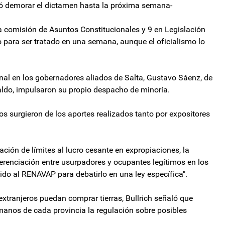
ió demorar el dictamen hasta la próxima semana-
a comisión de Asuntos Constitucionales y 9 en Legislación
do para ser tratado en una semana, aunque el oficialismo lo
inal en los gobernadores aliados de Salta, Gustavo Sáenz, de
ldo, impulsaron su propio despacho de minoría.
ios surgieron de los aportes realizados tanto por expositores
ación de límites al lucro cesante en expropiaciones, la
iferenciación entre usurpadores y ocupantes legítimos en los
ferido al RENAVAP para debatirlo en una ley específica".
 extranjeros puedan comprar tierras, Bullrich señaló que
 manos de cada provincia la regulación sobre posibles