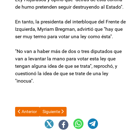
de humo pretenden seguir destruyendo al Estado".
En tanto, la presidenta del interbloque del Frente de
Izquierda, Myriam Bregman, advirtió que "hay que
ser muy termo para votar una ley como ésta".
"No van a haber más de dos o tres diputados que
van a levantar la mano para votar esta ley que
tengan alguna idea de que se trata", reprochó, y
cuestionó la idea de que se trate de una ley
"inocua".
Artículo anterior: Acuerdo Mercosur-UE: Argentina completó el
Artículo siguiente: Senado: hay dictamen sobre pro
Anterior
Siguiente