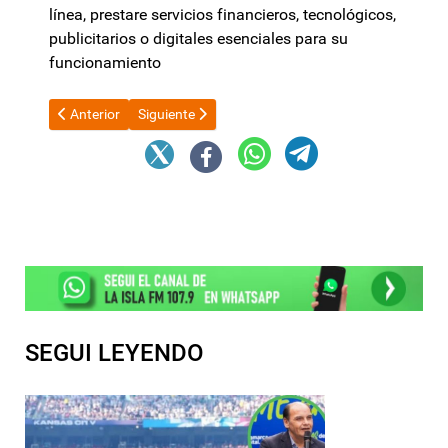
línea, prestare servicios financieros, tecnológicos,
publicitarios o digitales esenciales para su
funcionamiento
Artículo anterior: Calificaron de “aberración” el proyecto libert
Artículo siguiente: El Rodeo es escenario del festej
Anterior
Siguiente
SEGUI LEYENDO