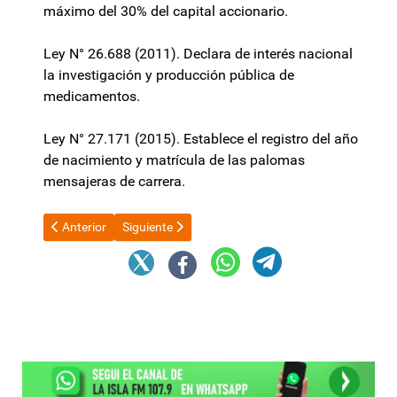
máximo del 30% del capital accionario.
Ley N° 26.688 (2011). Declara de interés nacional
la investigación y producción pública de
medicamentos.
Ley N° 27.171 (2015). Establece el registro del año
de nacimiento y matrícula de las palomas
mensajeras de carrera.
Artículo anterior: El Gobierno decretó un importante aumento de 
Artículo siguiente: Manuel Adorni confirmó que asis
Anterior
Siguiente