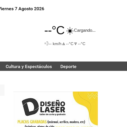
Viernes 7 Agosto 2026
--°C
☀️
Cargando...
💨
🔼
🔽
-- km/h
--°C
--°C
Cultura y Espectáculos
Deporte