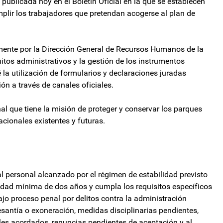
ublicada hoy en el Boletín Oficial en la que se establecen
plir los trabajadores que pretendan acogerse al plan de
ente por la Dirección General de Recursos Humanos de la
uitos administrativos y la gestión de los instrumentos
 la utilización de formularios y declaraciones juradas
ón a través de canales oficiales.
l que tiene la misión de proteger y conservar los parques
cionales existentes y futuras.
 al personal alcanzado por el régimen de estabilidad previsto
edad mínima de dos años y cumpla los requisitos específicos
jo proceso penal por delitos contra la administración
esantía o exoneración, medidas disciplinarias pendientes,
nales acordados, renuncias pendientes de aceptación y al