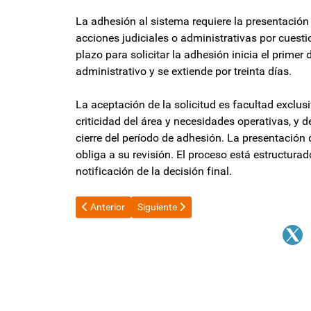
La adhesión al sistema requiere la presentación
acciones judiciales o administrativas por cuesti
plazo para solicitar la adhesión inicia el primer 
administrativo y se extiende por treinta días.
La aceptación de la solicitud es facultad exclus
criticidad del área y necesidades operativas, y 
cierre del período de adhesión. La presentación
obliga a su revisión. El proceso está estructurado
notificación de la decisión final.
Artículo anterior: Los partidos políticos recibirán cer
Artículo siguiente: Semana de definicio
Anterior
Siguiente