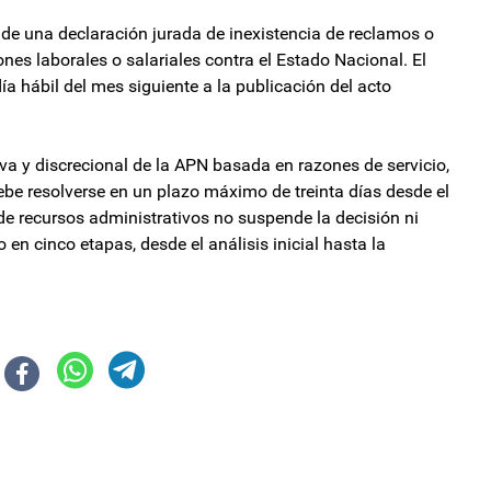
 de una declaración jurada de inexistencia de reclamos o
ones laborales o salariales contra el Estado Nacional. El
día hábil del mes siguiente a la publicación del acto
iva y discrecional de la APN basada en razones de servicio,
debe resolverse en un plazo máximo de treinta días desde el
 de recursos administrativos no suspende la decisión ni
 en cinco etapas, desde el análisis inicial hasta la
ca de $2.000 millones en aportes estatales este año
nes para los diputados Saseta y Galán