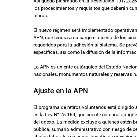
Así quedó plasmado en la Resolución 191/2026 p
los procedimientos y requisitos que deberán cum
retiros.
El nuevo régimen será implementado operativam
APN, que tendrá a su cargo el diseño de los circ
requeridos para la adhesión al sistema. Se prevé
específicas, así como la difusión de la informaci
La APN es un ente autárquico del Estado Naciona
nacionales, monumentos naturales y reservas na
Ajuste en la APN
El programa de retiros voluntarios está dirigido
en la Ley N° 25.164, que cuente con una antigü
del anexo. La medida excluye a quienes estén ba
pública, sumario administrativo con riesgo de c
litigios laborales en curso, beneficios previsio