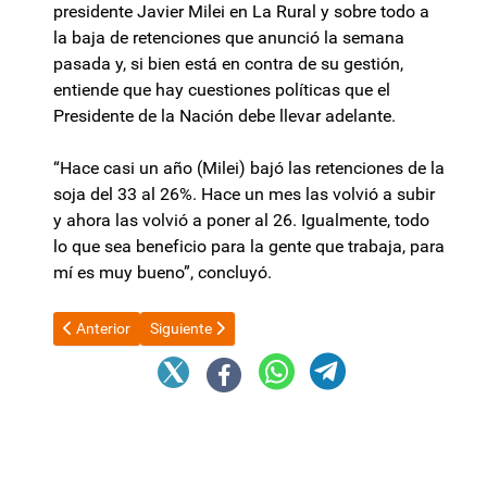
presidente Javier Milei en La Rural y sobre todo a
la baja de retenciones que anunció la semana
pasada y, si bien está en contra de su gestión,
entiende que hay cuestiones políticas que el
Presidente de la Nación debe llevar adelante.
“Hace casi un año (Milei) bajó las retenciones de la
soja del 33 al 26%. Hace un mes las volvió a subir
y ahora las volvió a poner al 26. Igualmente, todo
lo que sea beneficio para la gente que trabaja, para
mí es muy bueno”, concluyó.
Artículo anterior: Bullrich está “preparada” para ser candidata
Artículo siguiente: Karina Milei convocó a la pri
Anterior
Siguiente