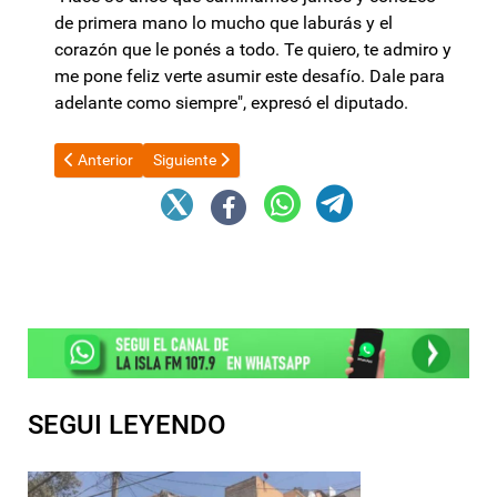
de primera mano lo mucho que laburás y el
corazón que le ponés a todo. Te quiero, te admiro y
me pone feliz verte asumir este desafío. Dale para
adelante como siempre", expresó el diputado.
Artículo anterior: Una funcionaria confirmó que le prestó su ta
Artículo siguiente: Respuesta a la iniciativa de 
Anterior
Siguiente
SEGUI LEYENDO