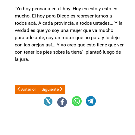
"Yo hoy pensaría en el hoy. Hoy es esto y esto es
mucho. El hoy para Diego es representarnos a
todos acá. A cada provincia, a todos ustedes... Y la
verdad es que yo soy una mujer que va mucho
para adelante, soy un motor que no para y lo dejo
con las orejas así... Y yo creo que esto tiene que ver
con tener los pies sobre la tierra”, planteó luego de
la jura.
Artículo anterior: Julio llega con aumentos: lista completa de to
Artículo siguiente: Desde que asumió Milei ya se r
Anterior
Siguiente