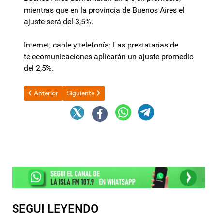
mientras que en la provincia de Buenos Aires el
ajuste será del 3,5%.
Internet, cable y telefonía: Las prestatarias de
telecomunicaciones aplicarán un ajuste promedio
del 2,5%.
Artículo anterior: Banco de medicamentos: “Esto es un delito”
Artículo siguiente: Renovadas charlas con gobernad
Anterior
Siguiente
SEGUI LEYENDO