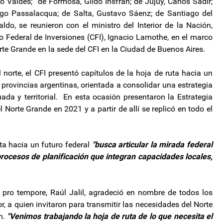
o Valdés; de Formosa, Gildo Insfrán; de Jujuy, Carlos Sadir;
ugo Passalacqua; de Salta, Gustavo Sáenz; de Santiago del
do, se reunieron con el ministro del Interior de la Nación,
jo Federal de Inversiones (CFI), Ignacio Lamothe, en el marco
te Grande en la sede del CFI en la Ciudad de Buenos Aires.
 norte, el CFI presentó capítulos de la hoja de ruta hacia un
 provincias argentinas, orientada a consolidar una estrategia
ada y territorial. En esta ocasión presentaron la Estrategia
Norte Grande en 2021 y a partir de allí se replicó en todo el
ta hacia un futuro federal
"busca articular la mirada federal
rocesos de planificación que integran capacidades locales,
 pro tempore, Raúl Jalil, agradeció en nombre de todos los
or, a quien invitaron para transmitir las necesidades del Norte
n.
"Venimos trabajando la hoja de ruta de lo que necesita el