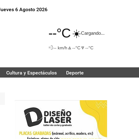
Jueves 6 Agosto 2026
--°C
☀️
Cargando...
💨
🔼
🔽
-- km/h
--°C
--°C
Cultura y Espectáculos
Deporte