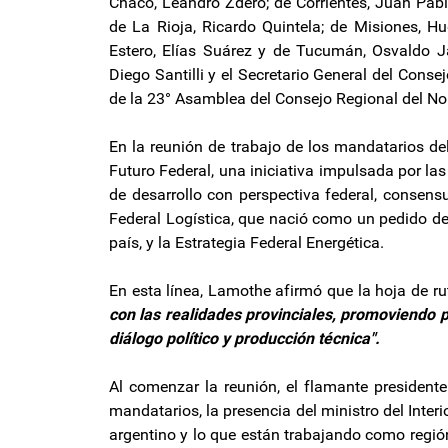
Chaco, Leandro Zdero; de Corrientes, Juan Pabl
de La Rioja, Ricardo Quintela; de Misiones, H
Estero, Elías Suárez y de Tucumán, Osvaldo Jal
Diego Santilli y el Secretario General del Conse
de la 23° Asamblea del Consejo Regional del Nor
En la reunión de trabajo de los mandatarios del
Futuro Federal, una iniciativa impulsada por las
de desarrollo con perspectiva federal, consensu
Federal Logística, que nació como un pedido del 
país, y la Estrategia Federal Energética.
En esta línea, Lamothe afirmó que la hoja de ru
con las realidades provinciales, promoviendo p
diálogo político y producción técnica".
Al comenzar la reunión, el flamante presidente
mandatarios, la presencia del ministro del Interi
argentino y lo que están trabajando como regió