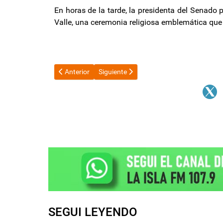
En horas de la tarde, la presidenta del Senado 
Valle, una ceremonia religiosa emblemática que m
Artículo anterior: El Gobierno echó al gerente general
Artículo siguiente: Los precios siguen en 
Anterior
Siguiente
SEGUI LEYENDO