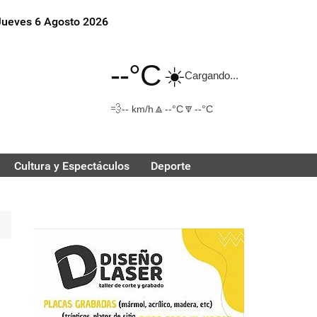
Jueves 6 Agosto 2026
--°C
☀️
Cargando...
💨
🔼
🔽
-- km/h
--°C
--°C
Cultura y Espectáculos
Deporte