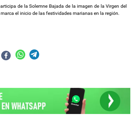
participa de la Solemne Bajada de la imagen de la Virgen del
arca el inicio de las festividades marianas en la región.
 de Nación Seguros tras el allanamiento en su casa por el escándalo de las
alza y el salario mínimo no logra evitar caer debajo de la línea de la pobre