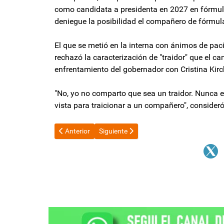
como candidata a presidenta en 2027 en fórmula 
deniegue la posibilidad el compañero de fórmul
El que se metió en la interna con ánimos de paci
rechazó la caracterización de "traidor" que el ca
enfrentamiento del gobernador con Cristina Kirch
"No, yo no comparto que sea un traidor. Nunca 
vista para traicionar a un compañero", consideró
Artículo anterior: Fiesta del Poncho 2026: Habrá cam
Artículo siguiente: La tropa parlamentar
Anterior
Siguiente