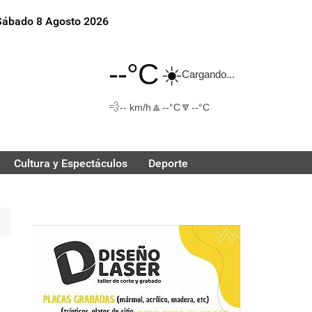
Sábado 8 Agosto 2026
--°C
☀️
Cargando...
💨
🔼
🔽
-- km/h
--°C
--°C
Cultura y Espectáculos
Deporte