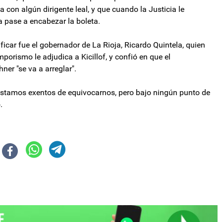
con algún dirigente leal, y que cuando la Justicia le
a pase a encabezar la boleta.
ficar fue el gobernador de La Rioja, Ricardo Quintela, quien
mporismo le adjudica a Kicillof, y confió en que el
ner "se va a arreglar".
estamos exentos de equivocarnos, pero bajo ningún punto de
.
bios en zonas de estacionamientos y paradas de colectivos
ia de La Libertad Avanza viajará a Tucumán para acompañar a Milei por el 