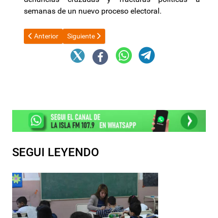
semanas de un nuevo proceso electoral.
Artículo anterior: Ávila pide declarar zona de desastre a Laguna
Artículo siguiente: El Congreso no perdona el escá
Anterior
Siguiente
SEGUI LEYENDO