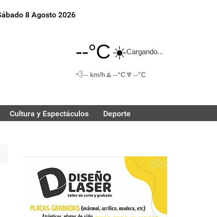
Sábado 8 Agosto 2026
--°C
☀️
Cargando...
💨
🔼
🔽
-- km/h
--°C
--°C
Cultura y Espectáculos
Deporte