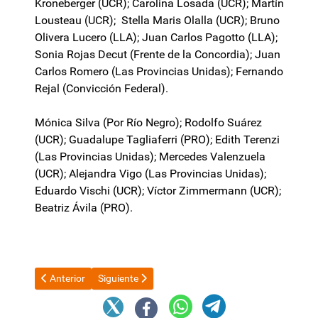
Kroneberger (UCR); Carolina Losada (UCR); Martín
Lousteau (UCR); Stella Maris Olalla (UCR); Bruno
Olivera Lucero (LLA); Juan Carlos Pagotto (LLA);
Sonia Rojas Decut (Frente de la Concordia); Juan
Carlos Romero (Las Provincias Unidas); Fernando
Rejal (Convicción Federal).
Mónica Silva (Por Río Negro); Rodolfo Suárez
(UCR); Guadalupe Tagliaferri (PRO); Edith Terenzi
(Las Provincias Unidas); Mercedes Valenzuela
(UCR); Alejandra Vigo (Las Provincias Unidas);
Eduardo Vischi (UCR); Víctor Zimmermann (UCR);
Beatriz Ávila (PRO).
Artículo anterior: Javier Milei pasó la motosierra por la Agenc
Artículo siguiente: Natalia Saseta:“Fue muy duro par
Anterior
Siguiente