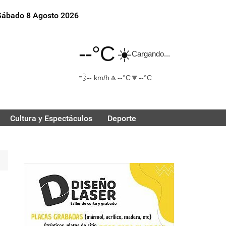
Sábado 8 Agosto 2026
--°C
☀️
Cargando...
💨
🔼
🔽
-- km/h
--°C
--°C
Cultura y Espectáculos
Deporte