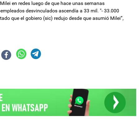
r Milei en redes luego de que hace unas semanas
empleados desvinculados ascendía a 33 mil. "- 33.000
tado que el gobiero (sic) redujo desde que asumió Milei”,
ara definir el futuro de la vicegobernadora
desautorizó a Baigorri y Galán y rechaza su participación en el acto del vi