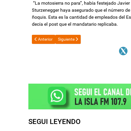
“La motosierra no para”, había festejado Javie
Sturzenegger haya asegurado que el número de 
ñoquis. Esta es la cantidad de empleados del Es
decía el post que el mandatario replicaba.
Artículo anterior: La Legislatura de Neuquén sesiona p
Artículo siguiente: Encuentro Libertario 
Anterior
Siguiente
SEGUI LEYENDO