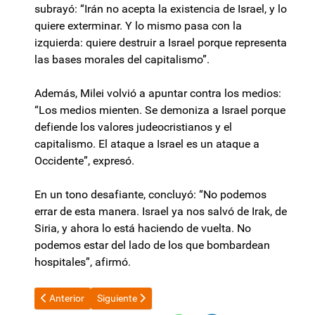
subrayó: “Irán no acepta la existencia de Israel, y lo
quiere exterminar. Y lo mismo pasa con la
izquierda: quiere destruir a Israel porque representa
las bases morales del capitalismo”.
Además, Milei volvió a apuntar contra los medios:
“Los medios mienten. Se demoniza a Israel porque
defiende los valores judeocristianos y el
capitalismo. El ataque a Israel es un ataque a
Occidente”, expresó.
En un tono desafiante, concluyó: “No podemos
errar de esta manera. Israel ya nos salvó de Irak, de
Siria, y ahora lo está haciendo de vuelta. No
podemos estar del lado de los que bombardean
hospitales”, afirmó.
Artículo anterior: Con presencia del gobernador Jalil, Tapso cel
Artículo siguiente: Los 167 días de Menem preso en
Anterior
Siguiente