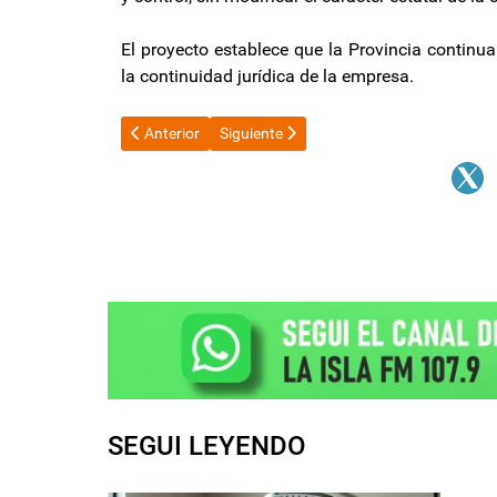
El proyecto establece que la Provincia continua
la continuidad jurídica de la empresa.
Artículo anterior: El Banco Central renovó hasta 202
Artículo siguiente: Atucha: anuncian una
Anterior
Siguiente
SEGUI LEYENDO