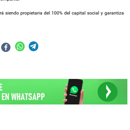
rá siendo propietaria del 100% del capital social y garantiza
8 sus préstamos con bancos internacionales por US$6.000 millones
 inversión privada de US$1.200 millones para un reactor nuclear