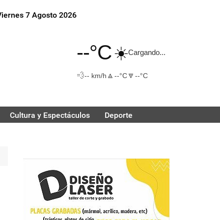
Viernes 7 Agosto 2026
--°C
☀️
Cargando...
💨
🔼
🔽
-- km/h
--°C
--°C
Cultura y Espectáculos
Deporte