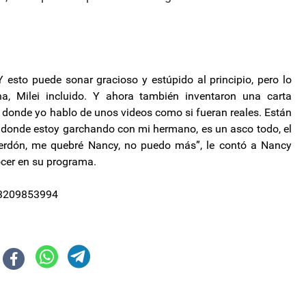
sto puede sonar gracioso y estúpido al principio, pero lo
 Milei incluido. Y ahora también inventaron una carta
donde yo hablo de unos videos como si fueran reales. Están
l, donde estoy garchando con mi hermano, es un asco todo, el
Perdón, me quebré Nancy, no puedo más”, le contó a Nancy
ocer en su programa.
093209853994
gobierno de Javier Milei
ación suspendió las clases presenciales este lunes