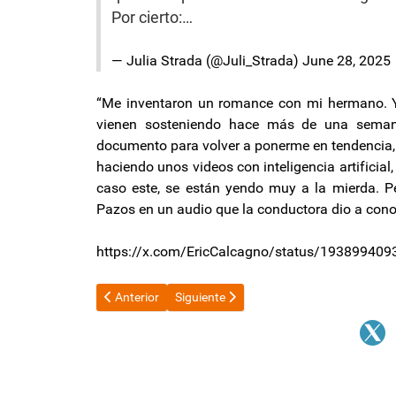
Por cierto:…
— Julia Strada (@Juli_Strada)
June 28, 2025
“Me inventaron un romance con mi hermano. Y e
vienen sosteniendo hace más de una semana,
documento para volver a ponerme en tendencia, 
haciendo unos videos con inteligencia artificia
caso este, se están yendo muy a la mierda. 
Pazos en un audio que la conductora dio a con
https://x.com/EricCalcagno/status/1938994
Artículo anterior: Nuevo drenaje de funcionarios en el 
Artículo siguiente: El ministerio de Educ
Anterior
Siguiente