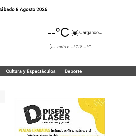
Sábado 8 Agosto 2026
--°C
☀️
Cargando...
💨
🔼
🔽
-- km/h
--°C
--°C
Cultura y Espectáculos
Deporte