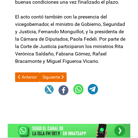
buenas condiciones una vez finalizado el plazo.
El acto contó también con la presencia del
vicegobernador, el ministro de Gobierno, Seguridad
y Justicia, Fernando Monguillot, y la presidenta de
la Cámara de Diputados, Paola Fedeli. Por parte de
la Corte de Justicia participaron los ministros Rita
Verónica Saldaño, Fabiana Gómez, Rafael
Bracamonte y Miguel Figueroa Vicario.
Artículo anterior: “Si el diputado dice que no debe haber abortos 
Artículo siguiente: Kicillof: "No hay magia ni fras
Anterior
Siguiente