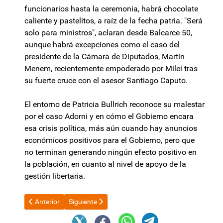
funcionarios hasta la ceremonia, habrá chocolate
caliente y pastelitos, a raíz de la fecha patria. "Será
solo para ministros", aclaran desde Balcarce 50,
aunque habrá excepciones como el caso del
presidente de la Cámara de Diputados, Martín
Menem, recientemente empoderado por Milei tras
su fuerte cruce con el asesor Santiago Caputo.
El entorno de Patricia Bullrich reconoce su malestar
por el caso Adorni y en cómo el Gobierno encara
esa crisis política, más aún cuando hay anuncios
económicos positivos para el Gobierno, pero que
no terminan generando ningún efecto positivo en
la población, en cuanto al nivel de apoyo de la
gestión libertaria.
Artículo anterior: Fidel Sáenz: "No hay horizonte de desarrollo, 
Artículo siguiente: El Fondo Monetario Internaciona
Anterior
Siguiente