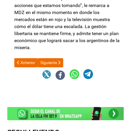
acciones que estamos tomando”, le remarca a
MDZ en el mismo momento en donde los
mercados están en rojo y la televisión muestra
cómo el dólar tiene una escalada. La gestión
libertaria se mantiene firme, y admite tener un plan
económico que logrará sacar a los argentinos de la
miseria.
Artículo anterior: "Está preparando el helicóptero": la severa 
Artículo siguiente: Freno en la obra pública: alerta
Anterior
Siguiente