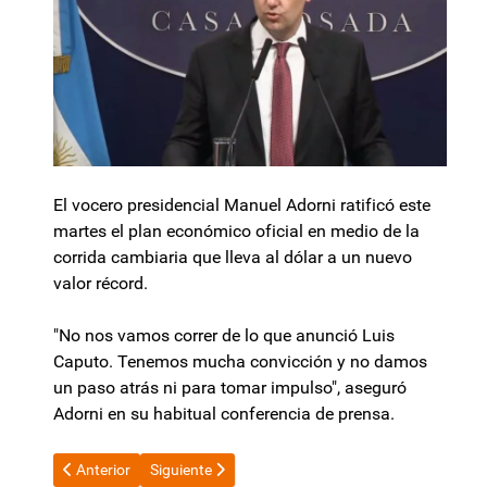
El vocero presidencial Manuel Adorni ratificó este
martes el plan económico oficial en medio de la
corrida cambiaria que lleva al dólar a un nuevo
valor récord.
"No nos vamos correr de lo que anunció Luis
Caputo. Tenemos mucha convicción y no damos
un paso atrás ni para tomar impulso", aseguró
Adorni en su habitual conferencia de prensa.
Artículo anterior: Morabito y la baja de la imputabilidad en men
Artículo siguiente: BANNER KINE CENTRO
Anterior
Siguiente