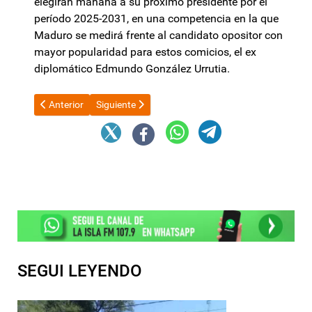
elegirán mañana a su próximo presidente por el
período 2025-2031, en una competencia en la que
Maduro se medirá frente al candidato opositor con
mayor popularidad para estos comicios, el ex
diplomático Edmundo González Urrutia.
Artículo anterior: La Provincia efectuó aportes a Municipios po
Artículo siguiente: Variable clave mantiene una ca
Anterior
Siguiente
SEGUI LEYENDO