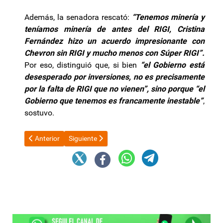
Además, la senadora rescató:
“Tenemos minería y
teníamos minería de antes del RIGI, Cristina
Fernández hizo un acuerdo impresionante con
Chevron sin RIGI y mucho menos con Súper RIGI”.
Por eso, distinguió que, si bien
“el Gobierno está
desesperado por inversiones, no es precisamente
por la falta de RIGI que no vienen”, sino porque “el
Gobierno que tenemos es francamente inestable”
,
sostuvo.
Artículo anterior: El 2º Encuentro de Proveedores Mineros de 
Artículo siguiente: Desde el gremio se anunció qu
Anterior
Siguiente