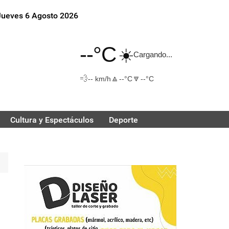
Jueves 6 Agosto 2026
--°C
☀️
Cargando...
💨
🔼
🔽
-- km/h
--°C
--°C
Cultura y Espectáculos
Deporte