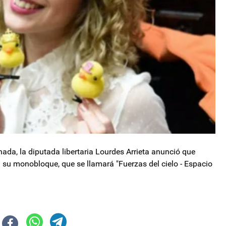
ada, la diputada libertaria Lourdes Arrieta anunció que
su monobloque, que se llamará "Fuerzas del cielo - Espacio
blica?
unció que se reabrirán "todas las causas" de "víctimas de terrorismo"