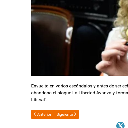
Envuelta en varios escándalos y antes de ser ech
abandona el bloque La Libertad Avanza y forma 
Liberal".
Artículo anterior: ¿Cuándo cobra la administración pú
Artículo siguiente: Victoria Villarruel an
Anterior
Siguiente