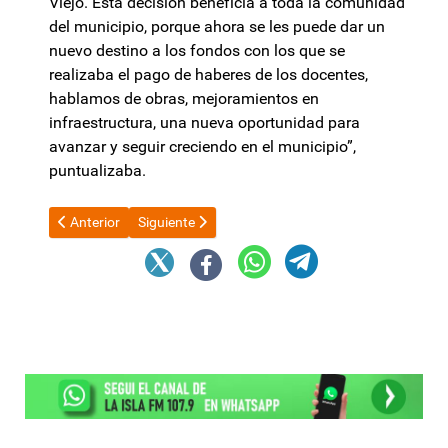
Viejo. Esta decisión beneficia a toda la comunidad
del municipio, porque ahora se les puede dar un
nuevo destino a los fondos con los que se
realizaba el pago de haberes de los docentes,
hablamos de obras, mejoramientos en
infraestructura, una nueva oportunidad para
avanzar y seguir creciendo en el municipio”,
puntualizaba.
Artículo anterior: Cuándo saldría el veto a la movilidad jubilatori
Artículo siguiente: Críticas a la baja de edad de im
Anterior
Siguiente