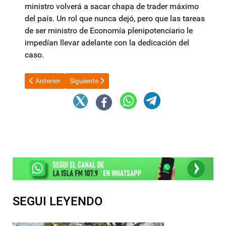
ministro volverá a sacar chapa de trader máximo
del país. Un rol que nunca dejó, pero que las tareas
de ser ministro de Economía plenipotenciario le
impedían llevar adelante con la dedicación del
caso.
Artículo anterior: Fuerte golpe al bolsillo: la consulta más cara de
Artículo siguiente: El PRO de Mauricio Macri se di
Anterior
Siguiente
SEGUI LEYENDO