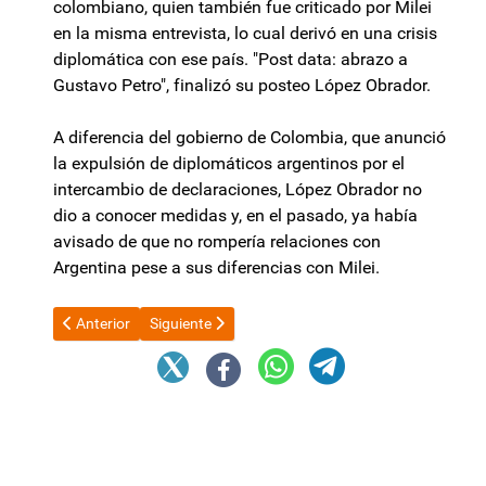
colombiano, quien también fue criticado por Milei
en la misma entrevista, lo cual derivó en una crisis
diplomática con ese país. "Post data: abrazo a
Gustavo Petro", finalizó su posteo López Obrador.
A diferencia del gobierno de Colombia, que anunció
la expulsión de diplomáticos argentinos por el
intercambio de declaraciones, López Obrador no
dio a conocer medidas y, en el pasado, ya había
avisado de que no rompería relaciones con
Argentina pese a sus diferencias con Milei.
Artículo anterior: Papelón de Luis Petri: gastó 400 mil dólares
Artículo siguiente: La TV Pública se queda sin ciclo
Anterior
Siguiente