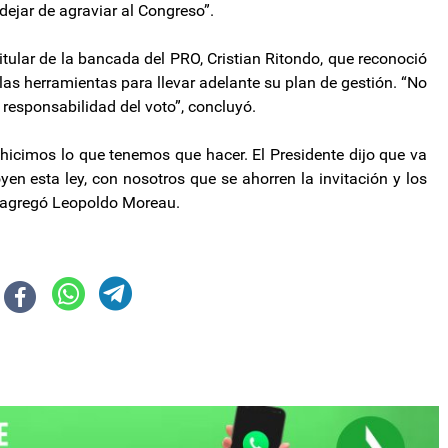
dejar de agraviar al Congreso”.
itular de la bancada del PRO, Cristian Ritondo, que reconoció
as herramientas para llevar adelante su plan de gestión. “No
responsabilidad del voto”, concluyó.
icimos lo que tenemos que hacer. El Presidente dijo que va
yen esta ley, con nosotros que se ahorren la invitación y los
, agregó Leopoldo Moreau.
terrestre y marítimo para el 6 de mayo
bilarse hombres y mujeres si se aprueba la Ley Bases en el Congreso