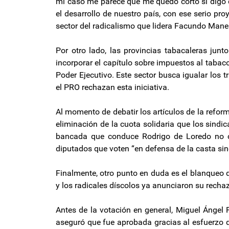
mi caso me parece que me quedó corto si digo 
el desarrollo de nuestro país, con ese serio pro
sector del radicalismo que lidera Facundo Mane
Por otro lado, las provincias tabacaleras jun
incorporar el capítulo sobre impuestos al tabaco 
Poder Ejecutivo. Este sector busca igualar los
el PRO rechazan esta iniciativa.
Al momento de debatir los artículos de la reforma
eliminación de la cuota solidaria que los sindi
bancada que conduce Rodrigo de Loredo no c
diputados que voten “en defensa de la casta sin
Finalmente, otro punto en duda es el blanqueo de
y los radicales díscolos ya anunciaron su recha
Antes de la votación en general, Miguel Ángel Pic
aseguró que fue aprobada gracias al esfuerzo de