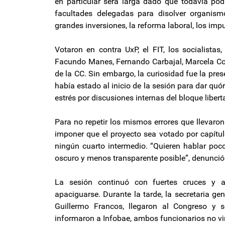
en particular será larga dado que todavía po
facultades delegadas para disolver organism
grandes inversiones, la reforma laboral, los imp
Votaron en contra UxP, el FIT, los socialistas
Facundo Manes, Fernando Carbajal, Marcela Coli
de la CC. Sin embargo, la curiosidad fue la pr
había estado al inicio de la sesión para dar q
estrés por discusiones internas del bloque liberta
Para no repetir los mismos errores que llevaron 
imponer que el proyecto sea votado por capítulos
ningún cuarto intermedio. “Quieren hablar poc
oscuro y menos transparente posible”, denunció 
La sesión continuó con fuertes cruces y 
apaciguarse. Durante la tarde, la secretaria gener
Guillermo Francos, llegaron al Congreso y
informaron a Infobae, ambos funcionarios no vi