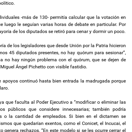
olítico.
ndividuales -más de 130- permitía calcular que la votación en
ue luego le seguían varias horas de debate en particular. Por
yoría de los diputados se retiró para cenar y dormir un poco.
ía de los legisladores que desde Unión por la Patria hicieron
mos 45 diputados presentes, no hay quórum para sesionar”,
ada no hay ningún problema con el quórum, que se dejen de
 Miguel Ángel Pichetto con visible fastidio.
de apoyos continuó hasta bien entrada la madrugada porque
laro.
ya que faculta al Poder Ejecutivo a “modificar o eliminar las
s públicos que considere innecesarias; también podría
cas o la cantidad de empleados. Si bien en el dictamen se
ismos que quedarían exentos, como el Conicet, el Incucai, el
to genera rechazos. “En este modelo si se les ocurre cerrar el