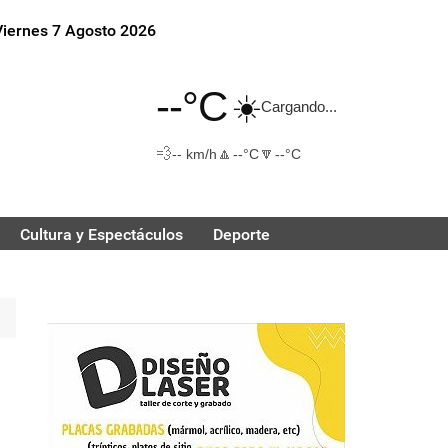
Viernes 7 Agosto 2026
--°C
☀️
Cargando...
💨
🔼
🔽
-- km/h
--°C
--°C
Cultura y Espectáculos
Deporte