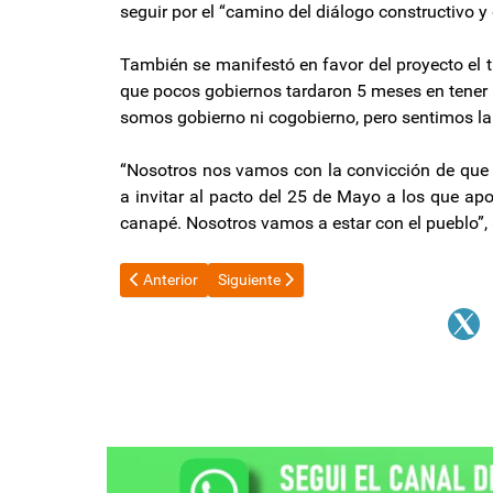
seguir por el “camino del diálogo constructivo y 
También se manifestó en favor del proyecto el t
que pocos gobiernos tardaron 5 meses en tener l
somos gobierno ni cogobierno, pero sentimos la 
“Nosotros nos vamos con la convicción de que h
a invitar al pacto del 25 de Mayo a los que apo
canapé. Nosotros vamos a estar con el pueblo”
Artículo anterior: Anuncian paro de transporte aéreo, 
Artículo siguiente: A qué edad podrán ju
Anterior
Siguiente