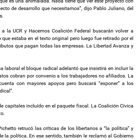
que es una animalada. Nada tiene que ver este proyecto con
yecto de desarrollo que necesitamos”, dijo Pablo Juliano, del
s.
to a la UCR y Hacemos Coalición Federal buscarán volver a
que estaba en el texto original pero luego fue retirado por el
 tributos que pagan todas las empresas. La Libertad Avanza y
 laboral el bloque radical adelantó que insistirá en incluir la
catos cobran por convenio a los trabajadores no afiliados. La
uenta con mayores apoyos pero buscará “exponer” a los
dical”.
 capitales incluído en el paquete fiscal. La Coalición Cívica
zo.
hetto retrucó las críticas de los libertarios a “la política” y
 la política. En ese sentido, también le reclamó al Gobierno