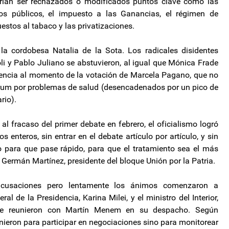
drían ser rechazados o modificados puntos clave como las
os públicos, el impuesto a las Ganancias, el régimen de
uestos al tabaco y las privatizaciones.
, la cordobesa Natalia de la Sota. Los radicales disidentes
 y Pablo Juliano se abstuvieron, al igual que Mónica Frade
esencia al momento de la votación de Marcela Pagano, que no
uórum por problemas de salud (desencadenados por un pico de
rio).
al fracaso del primer debate en febrero, el oficialismo logró
 enteros, sin entrar en el debate artículo por artículo, y sin
o para que pase rápido, para que el tratamiento sea el más
Germán Martínez, presidente del bloque Unión por la Patria.
acusaciones pero lentamente los ánimos comenzaron a
al de la Presidencia, Karina Milei, y el ministro del Interior,
 se reunieron con Martín Menem en su despacho. Según
nieron para participar en negociaciones sino para monitorear