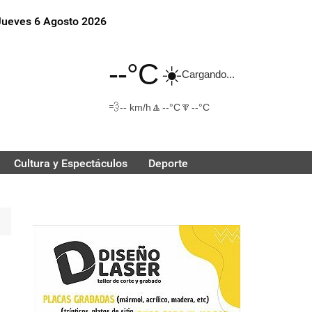
Jueves 6 Agosto 2026
--°C
☀️
Cargando...
💨
🔼
🔽
-- km/h
--°C
--°C
Cultura y Espectáculos
Deporte