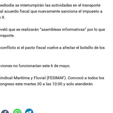
diodía se interrumpirán las actividades en el transporte
zo al acuerdo fiscal que nuevamente sanciona el impuesto a
 X.
 reveló que se realizarán “asambleas informativas” por lo que
ansporte.
nflicto si el pacto fiscal vuelve a afectar el bolsillo de los
y aviones no funcionarían este 6 de mayo.
indical Marítima y Fluvial (FESIMAF). Convocó a todos los
Congreso este martes 30 a las 10:00 y solo atenderán
elegación de facultades a Javier Milei
o logró la aprobación en general y ahora empieza otra larga discusión sob