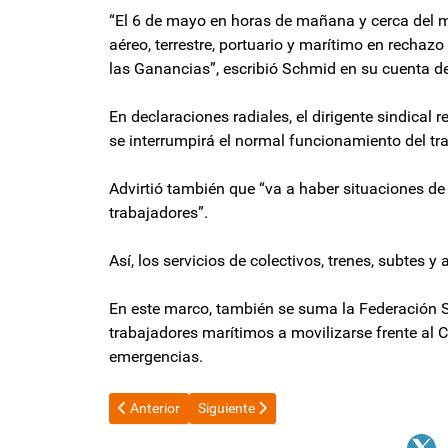
“El 6 de mayo en horas de mañana y cerca del me
aéreo, terrestre, portuario y marítimo en recha
las Ganancias”, escribió Schmid en su cuenta de
En declaraciones radiales, el dirigente sindical
se interrumpirá el normal funcionamiento del tr
Advirtió también que “va a haber situaciones de co
trabajadores”.
Así, los servicios de colectivos, trenes, subtes 
En este marco, también se suma la Federación S
trabajadores marítimos a movilizarse frente al 
emergencias.
Artículo anterior: Ley Ómnibus: Diputados aprobó la d
Artículo siguiente: Ley Bases: el Gobiern
Anterior
Siguiente