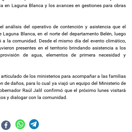
encia en Laguna Blanca y los avances en gestiones para obras
el análisis del operativo de contención y asistencia que el
e Laguna Blanca, en el norte del departamento Belén, luego
ctó a la comunidad. Desde el mismo día del evento climático,
vieron presentes en el territorio brindando asistencia a los
, provisión de agua, elementos de primera necesidad y
 articulado de los ministerios para acompañar a las familias
n de daños, para lo cual ya viajó un equipo del Ministerio de
gobernador Raúl Jalil confirmó que el próximo lunes visitará
jos y dialogar con la comunidad.
ino en las interna partidaria”
ara enfrentar el proceso electoral de octubre