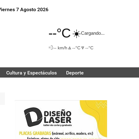
Viernes 7 Agosto 2026
--°C
☀️
Cargando...
💨
🔼
🔽
-- km/h
--°C
--°C
Cultura y Espectáculos
Deporte