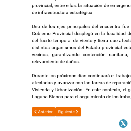
provincial, entre ellos, la situación de emerg
de infraestructura estratégica.
Uno de los ejes principales del encuentro fue 
Gobierno Provincial desplegó en la localidad d
del fuerte temporal de viento y tierra que afe
distintos organismos del Estado provincial estu
vecinos, garantizando contención sanitaria
relevamiento de daños.
Durante los próximos días continuará el trabajo
afectadas y avanzar con las tareas de reparació
Vivienda y Urbanización. En este contexto, el 
Laguna Blanca para el seguimiento de los traba
Artículo anterior: UCR: “La Justicia Electoral no interv
Artículo siguiente: La Izquierda se une p
Anterior
Siguiente