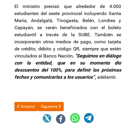
El ministro precisó que alrededor de 4.000
estudiantes del oeste provincial incluyendo Santa
María, Andalgalá, Tinogasta, Belén, Londres y
Capayán, se verán beneficiados con el boleto
estudiantil a través de la SUBE. También se
incorporarán otros medios de pago, como tarjeta
de crédito, débito y código QR, siempre que estén
vinculados al Banco Nación,
“Seguimos en diálogo
con la entidad, que en su momento dio
descuentos del 100%, para definir las próximas
fechas y comunicarlas a los usuarios”,
adelantó.
Artículo anterior: Agustín Rossi: "Al gobierno no le va a ir bien en
Artículo siguiente: Criar un hijo en Argentina ya 
Anterior
Siguiente