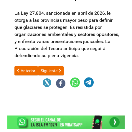
La Ley 27.804, sancionada en abril de 2026, le
otorga a las provincias mayor peso para definir
qué glaciares se protegen. Es resistida por
organizaciones ambientales y sectores opositores,
y enfrenta varias presentaciones judiciales. La
Procuración del Tesoro anticipó que seguirá
defendiendo su plena vigencia.
Artículo anterior: Bullrich marcó diferencias con Milei por el reti
Artículo siguiente: Chau al Mundial 2026: la decisió
Anterior
Siguiente