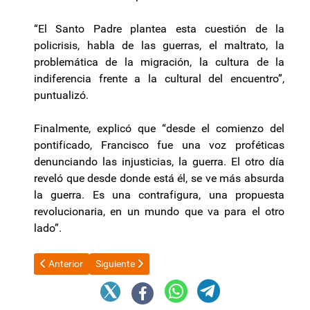
“El Santo Padre plantea esta cuestión de la
policrisis, habla de las guerras, el maltrato, la
problemática de la migración, la cultura de la
indiferencia frente a la cultural del encuentro”,
puntualizó.
Finalmente, explicó que “desde el comienzo del
pontificado, Francisco fue una voz proféticas
denunciando las injusticias, la guerra. El otro día
reveló que desde donde está él, se ve más absurda
la guerra. Es una contrafigura, una propuesta
revolucionaria, en un mundo que va para el otro
lado”.
Artículo anterior: Aseguran que Manuel Adorni quiere implementa
Artículo siguiente: Graciela Camaño afirma que el G
Anterior
Siguiente