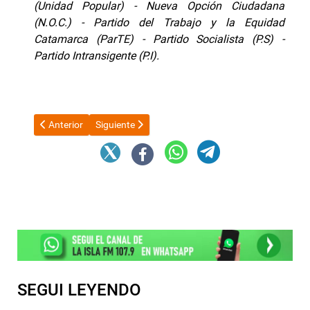
(Unidad Popular) - Nueva Opción Ciudadana
(N.O.C.) - Partido del Trabajo y la Equidad
Catamarca (ParTE) - Partido Socialista (P.S) -
Partido Intransigente (P.I).
Artículo anterior: León XIV le confirmó a Milei que visitará Arg
Artículo siguiente: La CGT le exigió al Gobierno "l
Anterior
Siguiente
SEGUI LEYENDO