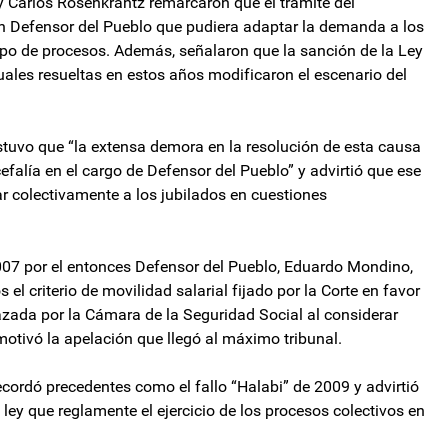
 y Carlos Rosenkrantz remarcaron que el trámite del
un Defensor del Pueblo que pudiera adaptar la demanda a los
 tipo de procesos. Además, señalaron que la sanción de la Ley
ales resueltas en estos años modificaron el escenario del
ostuvo que “la extensa demora en la resolución de esta causa
falía en el cargo de Defensor del Pueblo” y advirtió que ese
r colectivamente a los jubilados en cuestiones
007 por el entonces Defensor del Pueblo, Eduardo Mondino,
el criterio de movilidad salarial fijado por la Corte en favor
zada por la Cámara de la Seguridad Social al considerar
motivó la apelación que llegó al máximo tribunal.
recordó precedentes como el fallo “Halabi” de 2009 y advirtió
ley que reglamente el ejercicio de los procesos colectivos en