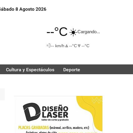
Sábado 8 Agosto 2026
--°C
☀️
Cargando...
💨
🔼
🔽
-- km/h
--°C
--°C
Cultura y Espectáculos
Deporte